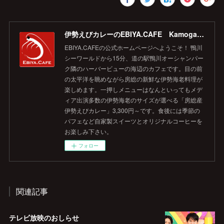
伊勢えびカレーのEBIYA.CAFE Kamogawa 【公式】
EBIYA.CAFEの公式ホームページへようこそ！ 鴨川
シーワールドから15分、道の駅鴨川オーシャンパー
ク隣のハーバービューの海辺のカフェです。目の前
の太平洋を眺めながら房総の新鮮な伊勢海老料理が
楽しめます。一押しメニューはなんといってもメデ
ィア出演多数の伊勢海老のサイズが選べる「房総産
伊勢えびカレー」3,300円～です。食後には季節の
パフェなど自家製スイーツとオリジナルコーヒーを
お楽しみ下さい。
フォロー
関連記事
テレビ放映のおしらせ