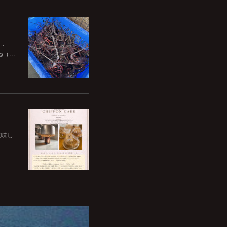
‥
ね（…
美味し