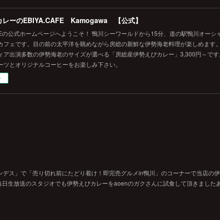
レーのEBIYA.CAFE Kamogawa 【公式】
.CAFEの公式ホームページへようこそ！ 鴨川シーワールドから15分、道の駅鴨川オー
カフェです。目の前の太平洋を眺めながら房総の新鮮な伊勢海老料理が楽しめます
ィア出演多数の伊勢海老のサイズが選べる「房総産伊勢えびカレー」3,300円～で
ーツとオリジナルコーヒーをお楽しみ下さい。
ー
ンデス」で「売り切れ前にたどり着け！即完売グルメin鴨川」のコーナーで当店の
日生放送のスタジオでも伊勢えびカレーをaoenのガクさんに試食して頂きました