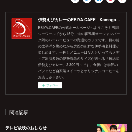
伊勢えびカレーのEBIYA.CAFE Kamogawa 【公式】
EBIYA.CAFEの公式ホームページへようこそ！ 鴨川
シーワールドから15分、道の駅鴨川オーシャンパー
ク隣のハーバービューの海辺のカフェです。目の前
の太平洋を眺めながら房総の新鮮な伊勢海老料理が
楽しめます。一押しメニューはなんといってもメデ
ィア出演多数の伊勢海老のサイズが選べる「房総産
伊勢えびカレー」3,300円～です。食後には季節の
パフェなど自家製スイーツとオリジナルコーヒーを
お楽しみ下さい。
フォロー
関連記事
テレビ放映のおしらせ