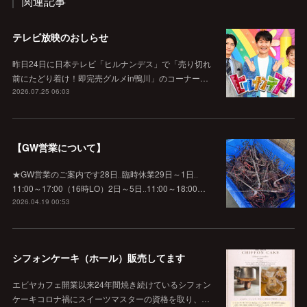
関連記事
テレビ放映のおしらせ
昨日24日に日本テレビ「ヒルナンデス」で「売り切れ
前にたどり着け！即完売グルメin鴨川」のコーナー…
2026.07.25 06:03
【GW営業について】
★GW営業のご案内です28日‥臨時休業29日～1日‥
11:00～17:00（16時LO）2日～5日‥11:00～18:00…
2026.04.19 00:53
シフォンケーキ（ホール）販売してます
エビヤカフェ開業以来24年間焼き続けているシフォン
ケーキコロナ禍にスイーツマスターの資格を取り、…