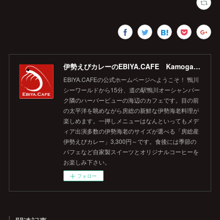
伊勢えびカレーのEBIYA.CAFE Kamogawa 【公式】
EBIYA.CAFEの公式ホームページへようこそ！ 鴨川
シーワールドから15分、道の駅鴨川オーシャンパー
ク隣のハーバービューの海辺のカフェです。目の前
の太平洋を眺めながら房総の新鮮な伊勢海老料理が
楽しめます。一押しメニューはなんといってもメデ
ィア出演多数の伊勢海老のサイズが選べる「房総産
伊勢えびカレー」3,300円～です。食後には季節の
パフェなど自家製スイーツとオリジナルコーヒーを
お楽しみ下さい。
フォロー