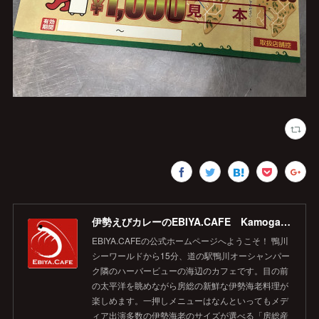
伊勢えびカレーのEBIYA.CAFE Kamogawa 【公式】
EBIYA.CAFEの公式ホームページへようこそ！ 鴨川
シーワールドから15分、道の駅鴨川オーシャンパー
ク隣のハーバービューの海辺のカフェです。目の前
の太平洋を眺めながら房総の新鮮な伊勢海老料理が
楽しめます。一押しメニューはなんといってもメデ
ィア出演多数の伊勢海老のサイズが選べる「房総産