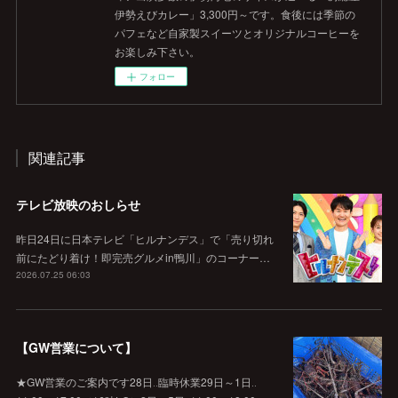
伊勢えびカレー」3,300円～です。食後には季節の
パフェなど自家製スイーツとオリジナルコーヒーを
お楽しみ下さい。
フォロー
関連記事
テレビ放映のおしらせ
昨日24日に日本テレビ「ヒルナンデス」で「売り切れ
前にたどり着け！即完売グルメin鴨川」のコーナー…
2026.07.25 06:03
【GW営業について】
★GW営業のご案内です28日‥臨時休業29日～1日‥