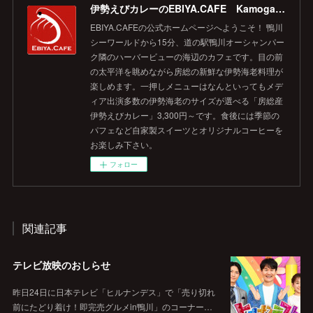
伊勢えびカレーのEBIYA.CAFE Kamogawa 【公式】
EBIYA.CAFEの公式ホームページへようこそ！ 鴨川
シーワールドから15分、道の駅鴨川オーシャンパー
ク隣のハーバービューの海辺のカフェです。目の前
の太平洋を眺めながら房総の新鮮な伊勢海老料理が
楽しめます。一押しメニューはなんといってもメデ
ィア出演多数の伊勢海老のサイズが選べる「房総産
伊勢えびカレー」3,300円～です。食後には季節の
パフェなど自家製スイーツとオリジナルコーヒーを
お楽しみ下さい。
フォロー
関連記事
テレビ放映のおしらせ
昨日24日に日本テレビ「ヒルナンデス」で「売り切れ
前にたどり着け！即完売グルメin鴨川」のコーナー…