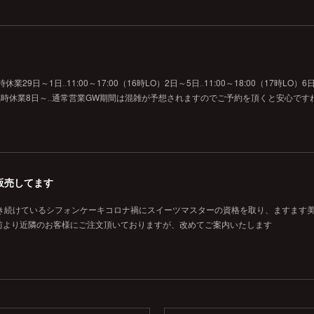
29日～1日‥11:00～17:00（16時LO）2日～5日‥11:00～18:00（17時LO）6日
O）7日‥臨時休業8日～‥通常営業GW期間は混雑が予想されますのでご予約を頂くと安心です
販売してます
焼き続けているシフォンケーキコロナ禍にスイーツマスターの資格を取り、ますます
前より近隣のお客様にご注文頂いておりますが、改めてご案内いたします