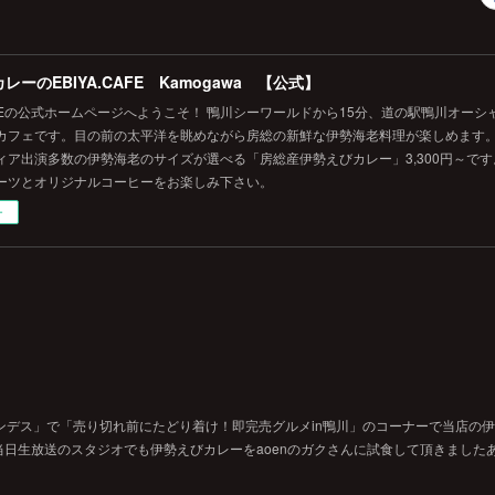
レーのEBIYA.CAFE Kamogawa 【公式】
.CAFEの公式ホームページへようこそ！ 鴨川シーワールドから15分、道の駅鴨川オー
カフェです。目の前の太平洋を眺めながら房総の新鮮な伊勢海老料理が楽しめます
ィア出演多数の伊勢海老のサイズが選べる「房総産伊勢えびカレー」3,300円～で
ーツとオリジナルコーヒーをお楽しみ下さい。
ー
ンデス」で「売り切れ前にたどり着け！即完売グルメin鴨川」のコーナーで当店の
日生放送のスタジオでも伊勢えびカレーをaoenのガクさんに試食して頂きました