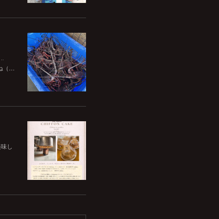
‥
ね（…
美味し