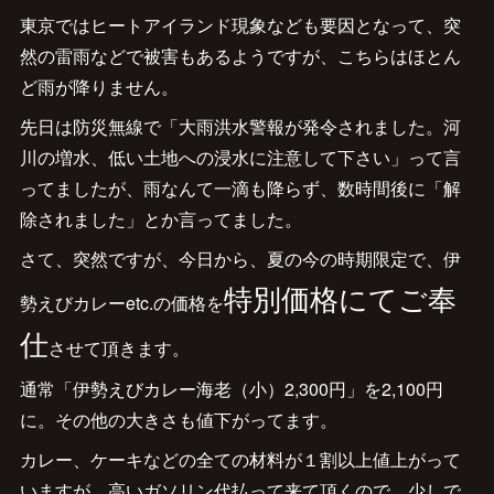
東京ではヒートアイランド現象なども要因となって、突
然の雷雨などで被害もあるようですが、こちらはほとん
ど雨が降りません。
先日は防災無線で「大雨洪水警報が発令されました。河
川の増水、低い土地への浸水に注意して下さい」って言
ってましたが、雨なんて一滴も降らず、数時間後に「解
除されました」とか言ってました。
さて、突然ですが、今日から、夏の今の時期限定で、伊
特別価格にてご奉
勢えびカレーetc.の価格を
仕
させて頂きます。
通常「伊勢えびカレー海老（小）2,300円」を2,100円
に。その他の大きさも値下がってます。
カレー、ケーキなどの全ての材料が１割以上値上がって
いますが、高いガソリン代払って来て頂くので、少しで