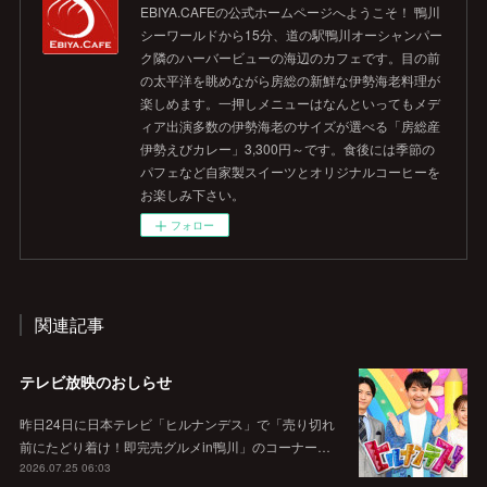
EBIYA.CAFEの公式ホームページへようこそ！ 鴨川
シーワールドから15分、道の駅鴨川オーシャンパー
ク隣のハーバービューの海辺のカフェです。目の前
の太平洋を眺めながら房総の新鮮な伊勢海老料理が
楽しめます。一押しメニューはなんといってもメデ
ィア出演多数の伊勢海老のサイズが選べる「房総産
伊勢えびカレー」3,300円～です。食後には季節の
パフェなど自家製スイーツとオリジナルコーヒーを
お楽しみ下さい。
フォロー
関連記事
テレビ放映のおしらせ
昨日24日に日本テレビ「ヒルナンデス」で「売り切れ
前にたどり着け！即完売グルメin鴨川」のコーナー…
2026.07.25 06:03