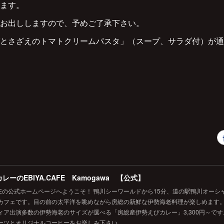
ます。
お出ししますので、予めご了承下さい。
とさざえのトマトクリームパスタ」（スープ、サラダ付）が通
レーのEBIYA.CAFE Kamogawa 【公式】
.CAFEの公式ホームページへようこそ！ 鴨川シーワールドから15分、道の駅鴨川オー
カフェです。目の前の太平洋を眺めながら房総の新鮮な伊勢海老料理が楽しめます
ィア出演多数の伊勢海老のサイズが選べる「房総産伊勢えびカレー」3,300円～で
ーツとオリジナルコーヒーをお楽しみ下さい。