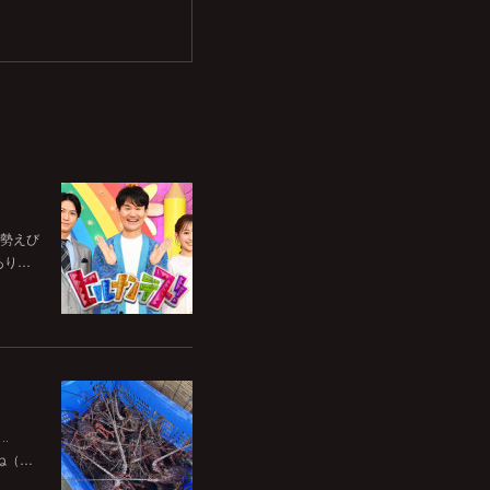
伊勢えび
あり…
‥
ね（…