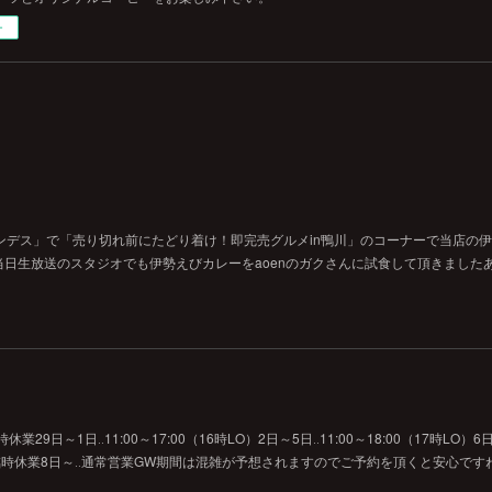
ー
ンデス」で「売り切れ前にたどり着け！即完売グルメin鴨川」のコーナーで当店の
日生放送のスタジオでも伊勢えびカレーをaoenのガクさんに試食して頂きました
29日～1日‥11:00～17:00（16時LO）2日～5日‥11:00～18:00（17時LO）6日
O）7日‥臨時休業8日～‥通常営業GW期間は混雑が予想されますのでご予約を頂くと安心です