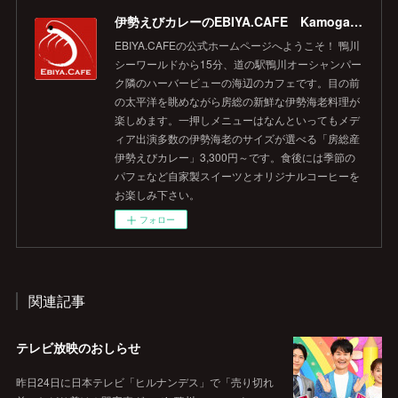
伊勢えびカレーのEBIYA.CAFE Kamogawa 【公式】
EBIYA.CAFEの公式ホームページへようこそ！ 鴨川
シーワールドから15分、道の駅鴨川オーシャンパー
ク隣のハーバービューの海辺のカフェです。目の前
の太平洋を眺めながら房総の新鮮な伊勢海老料理が
楽しめます。一押しメニューはなんといってもメデ
ィア出演多数の伊勢海老のサイズが選べる「房総産
伊勢えびカレー」3,300円～です。食後には季節の
パフェなど自家製スイーツとオリジナルコーヒーを
お楽しみ下さい。
フォロー
関連記事
テレビ放映のおしらせ
昨日24日に日本テレビ「ヒルナンデス」で「売り切れ