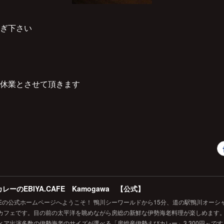
ぎ下さい
休業とさせて頂きます
レーのEBIYA.CAFE Kamogawa 【公式】
.CAFEの公式ホームページへようこそ！ 鴨川シーワールドから15分、道の駅鴨川オー
カフェです。目の前の太平洋を眺めながら房総の新鮮な伊勢海老料理が楽しめます
ィア出演多数の伊勢海老のサイズが選べる「房総産伊勢えびカレー」3,300円～で