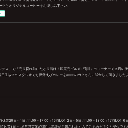
ーツとオリジナルコーヒーをお楽しみ下さい。
ー
ンデス」で「売り切れ前にたどり着け！即完売グルメin鴨川」のコーナーで当店の
日生放送のスタジオでも伊勢えびカレーをaoenのガクさんに試食して頂きました
29日～1日‥11:00～17:00（16時LO）2日～5日‥11:00～18:00（17時LO）6日
O）7日‥臨時休業8日～‥通常営業GW期間は混雑が予想されますのでご予約を頂くと安心です