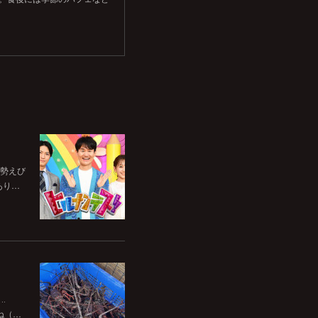
伊勢えび
あり…
‥
ね（…