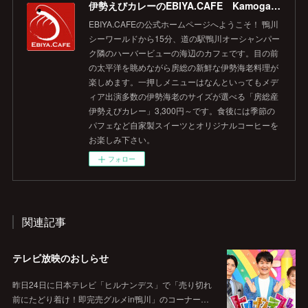
伊勢えびカレーのEBIYA.CAFE Kamogawa 【公式】
EBIYA.CAFEの公式ホームページへようこそ！ 鴨川
シーワールドから15分、道の駅鴨川オーシャンパー
ク隣のハーバービューの海辺のカフェです。目の前
の太平洋を眺めながら房総の新鮮な伊勢海老料理が
楽しめます。一押しメニューはなんといってもメデ
ィア出演多数の伊勢海老のサイズが選べる「房総産
伊勢えびカレー」3,300円～です。食後には季節の
パフェなど自家製スイーツとオリジナルコーヒーを
お楽しみ下さい。
フォロー
関連記事
テレビ放映のおしらせ
昨日24日に日本テレビ「ヒルナンデス」で「売り切れ
前にたどり着け！即完売グルメin鴨川」のコーナー…