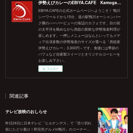
伊勢えびカレーのEBIYA.CAFE Kamogawa 【公式】
EBIYA.CAFEの公式ホームページへようこそ！ 鴨川
シーワールドから15分、道の駅鴨川オーシャンパー
ク隣のハーバービューの海辺のカフェです。目の前
の太平洋を眺めながら房総の新鮮な伊勢海老料理が
楽しめます。一押しメニューはなんといってもメデ
ィア出演多数の伊勢海老のサイズが選べる「房総産
伊勢えびカレー」3,300円～です。食後には季節の
パフェなど自家製スイーツとオリジナルコーヒーを
お楽しみ下さい。
フォロー
関連記事
テレビ放映のおしらせ
昨日24日に日本テレビ「ヒルナンデス」で「売り切れ
前にたどり着け！即完売グルメin鴨川」のコーナー…