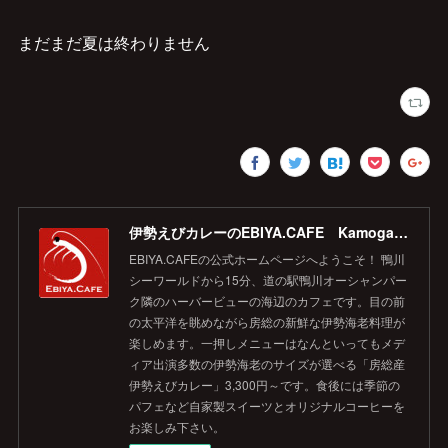
まだまだ夏は終わりません
伊勢えびカレーのEBIYA.CAFE Kamogawa 【公式】
EBIYA.CAFEの公式ホームページへようこそ！ 鴨川
シーワールドから15分、道の駅鴨川オーシャンパー
ク隣のハーバービューの海辺のカフェです。目の前
の太平洋を眺めながら房総の新鮮な伊勢海老料理が
楽しめます。一押しメニューはなんといってもメデ
ィア出演多数の伊勢海老のサイズが選べる「房総産
伊勢えびカレー」3,300円～です。食後には季節の
パフェなど自家製スイーツとオリジナルコーヒーを
お楽しみ下さい。