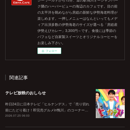
ク隣のハーバービューの海辺のカフェです。目の前
の太平洋を眺めながら房総の新鮮な伊勢海老料理が
楽しめます。一押しメニューはなんといってもメデ
ィア出演多数の伊勢海老のサイズが選べる「房総産
伊勢えびカレー」3,300円～です。食後には季節の
パフェなど自家製スイーツとオリジナルコーヒーを
お楽しみ下さい。
フォロー
関連記事
テレビ放映のおしらせ
昨日24日に日本テレビ「ヒルナンデス」で「売り切れ
前にたどり着け！即完売グルメin鴨川」のコーナー…
2026.07.25 06:03