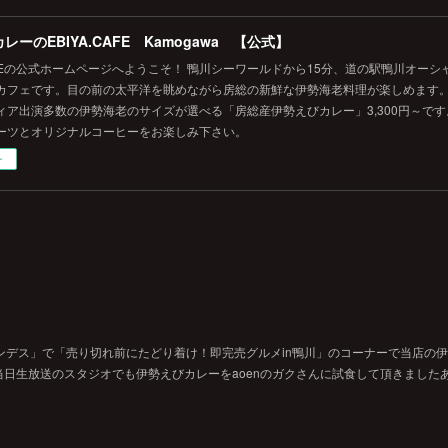
レーのEBIYA.CAFE Kamogawa 【公式】
.CAFEの公式ホームページへようこそ！ 鴨川シーワールドから15分、道の駅鴨川オー
カフェです。目の前の太平洋を眺めながら房総の新鮮な伊勢海老料理が楽しめます
ィア出演多数の伊勢海老のサイズが選べる「房総産伊勢えびカレー」3,300円～で
ーツとオリジナルコーヒーをお楽しみ下さい。
ー
ンデス」で「売り切れ前にたどり着け！即完売グルメin鴨川」のコーナーで当店の
日生放送のスタジオでも伊勢えびカレーをaoenのガクさんに試食して頂きました