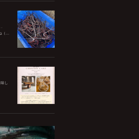
‥
ね（…
美味し