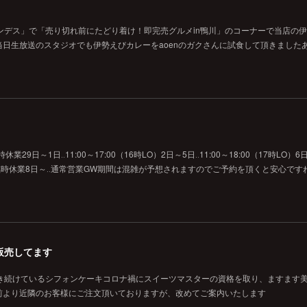
ンデス」で「売り切れ前にたどり着け！即完売グルメin鴨川」のコーナーで当店の
日生放送のスタジオでも伊勢えびカレーをaoenのガクさんに試食して頂きました
29日～1日‥11:00～17:00（16時LO）2日～5日‥11:00～18:00（17時LO）6日
O）7日‥臨時休業8日～‥通常営業GW期間は混雑が予想されますのでご予約を頂くと安心です
販売してます
焼き続けているシフォンケーキコロナ禍にスイーツマスターの資格を取り、ますます
前より近隣のお客様にご注文頂いておりますが、改めてご案内いたします