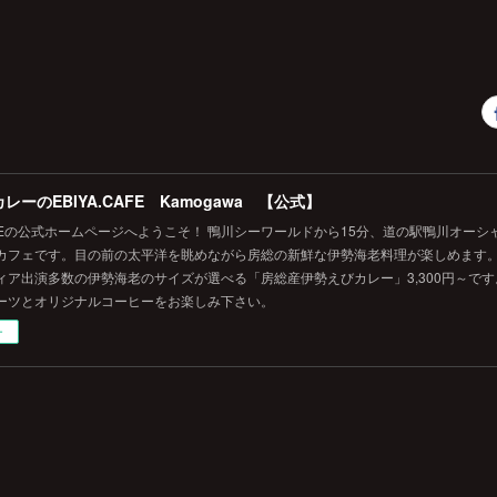
レーのEBIYA.CAFE Kamogawa 【公式】
.CAFEの公式ホームページへようこそ！ 鴨川シーワールドから15分、道の駅鴨川オー
カフェです。目の前の太平洋を眺めながら房総の新鮮な伊勢海老料理が楽しめます
ィア出演多数の伊勢海老のサイズが選べる「房総産伊勢えびカレー」3,300円～で
ーツとオリジナルコーヒーをお楽しみ下さい。
ー