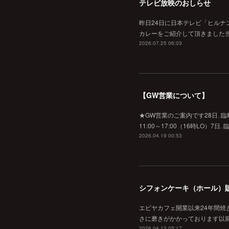
テレビ放映のおしらせ
昨日24日に日本テレビ「ヒルナ
カレーをご紹介して頂きました当
2026.07.25 06:03
【GW営業について】
★GW営業のご案内です28日‥臨時休業
11:00～17:00（16時L
2026.04.19 00:53
シフォンケーキ（ホール）
エビヤカフェ開業以来24年間
さに磨きがかかっております以
2026.04.13 05:17