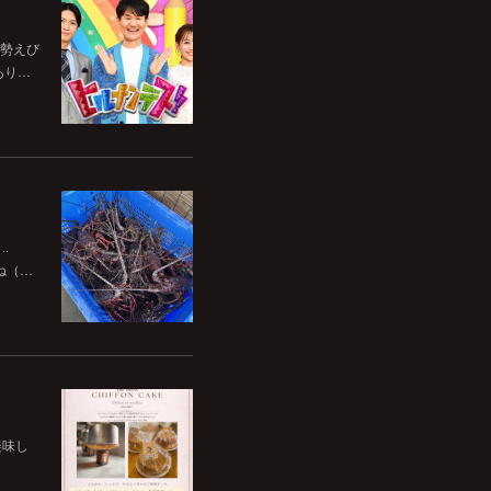
伊勢えび
あり…
‥
ね（…
美味し