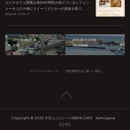
エビヤカフェ開業以来24年間焼き続けているシフォン
ケーキコロナ禍にスイーツマスターの資格を取り、…
2026.04.13 05:17
2010.03.08 01:45
2010.03.01 00:54
渋滞
TSUNAMI
プライバシーポリシー
特定商取引法に基づく表記
Copyright ©
2026
伊勢えびカレーのEBIYA.CAFE Kamogawa
【公式】
.