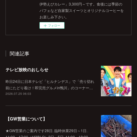
伊勢えびカレー」3,300円～です。食後には季節の
パフェなど自家製スイーツとオリジナルコーヒーを
お楽しみ下さい。
フォロー
関連記事
テレビ放映のおしらせ
昨日24日に日本テレビ「ヒルナンデス」で「売り切れ
前にたどり着け！即完売グルメin鴨川」のコーナー…
2026.07.25 06:03
【GW営業について】
★GW営業のご案内です28日‥臨時休業29日～1日‥
11:00～17:00（16時LO）2日～5日‥11:00～18:00…