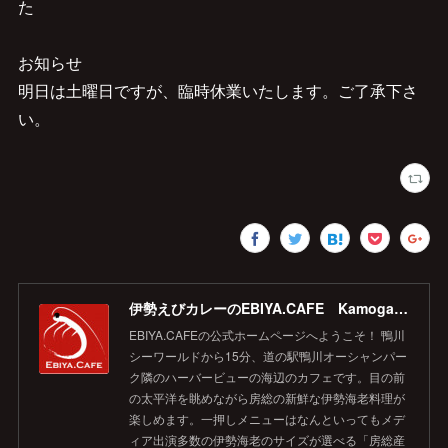
た
お知らせ
明日は土曜日ですが、臨時休業いたします。ご了承下さ
い。
伊勢えびカレーのEBIYA.CAFE Kamogawa 【公式】
EBIYA.CAFEの公式ホームページへようこそ！ 鴨川
シーワールドから15分、道の駅鴨川オーシャンパー
ク隣のハーバービューの海辺のカフェです。目の前
の太平洋を眺めながら房総の新鮮な伊勢海老料理が
楽しめます。一押しメニューはなんといってもメデ
ィア出演多数の伊勢海老のサイズが選べる「房総産