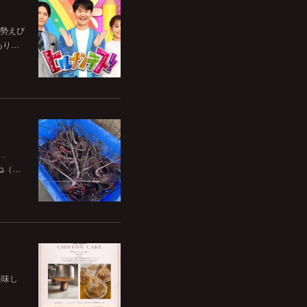
伊勢えび
あり…
‥
ね（…
美味し