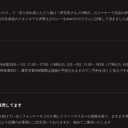
ンデス」で「売り切れ前にたどり着け！即完売グルメin鴨川」のコーナーで当店の
日生放送のスタジオでも伊勢えびカレーをaoenのガクさんに試食して頂きました
29日～1日‥11:00～17:00（16時LO）2日～5日‥11:00～18:00（17時LO）6日
O）7日‥臨時休業8日～‥通常営業GW期間は混雑が予想されますのでご予約を頂くと安心です
販売してます
焼き続けているシフォンケーキコロナ禍にスイーツマスターの資格を取り、ますます
前より近隣のお客様にご注文頂いておりますが、改めてご案内いたします