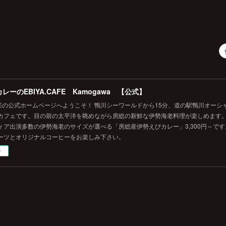
レーのEBIYA.CAFE Kamogawa 【公式】
.CAFEの公式ホームページへようこそ！ 鴨川シーワールドから15分、道の駅鴨川オー
カフェです。目の前の太平洋を眺めながら房総の新鮮な伊勢海老料理が楽しめます
ィア出演多数の伊勢海老のサイズが選べる「房総産伊勢えびカレー」3,300円～で
ーツとオリジナルコーヒーをお楽しみ下さい。
ー