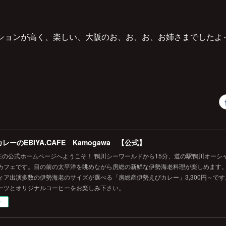
ションが高く、楽しい、大阪のお、お、お、お姉さまでしたよ
レーのEBIYA.CAFE Kamogawa 【公式】
.CAFEの公式ホームページへようこそ！ 鴨川シーワールドから15分、道の駅鴨川オー
カフェです。目の前の太平洋を眺めながら房総の新鮮な伊勢海老料理が楽しめます
ィア出演多数の伊勢海老のサイズが選べる「房総産伊勢えびカレー」3,300円～で
ーツとオリジナルコーヒーをお楽しみ下さい。
ー