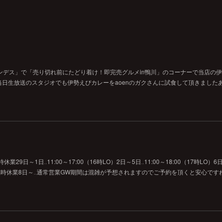
ンデス」で「売り切れ前にたどり着け！即完売グルメin鴨川」のコーナーで当店の
日生放送のスタジオでも伊勢えびカレーをaoenのガクさんに試食して頂きました
29日～1日‥11:00～17:00（16時LO）2日～5日‥11:00～18:00（17時LO）6日
O）7日‥臨時休業8日～‥通常営業GW期間は混雑が予想されますのでご予約を頂くと安心です