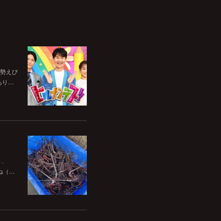
伊勢えび
あり…
‥
ね（…