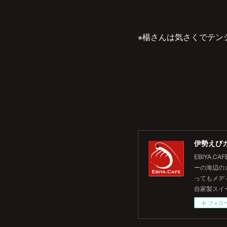
※楊さんは気さくでテン
伊勢えびカ
EBIYA
ーの海辺の
ってもメデ
自家製スイ
フォロ