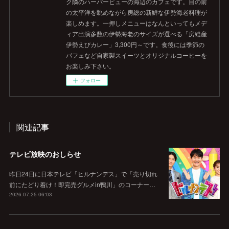
ク隣のハーバービューの海辺のカフェです。目の前
の太平洋を眺めながら房総の新鮮な伊勢海老料理が
楽しめます。一押しメニューはなんといってもメデ
ィア出演多数の伊勢海老のサイズが選べる「房総産
伊勢えびカレー」3,300円～です。食後には季節の
パフェなど自家製スイーツとオリジナルコーヒーを
お楽しみ下さい。
フォロー
関連記事
テレビ放映のおしらせ
昨日24日に日本テレビ「ヒルナンデス」で「売り切れ
前にたどり着け！即完売グルメin鴨川」のコーナー…
2026.07.25 06:03