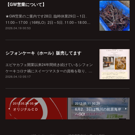
【GW営業について】
★GW営業のご案内です28日‥臨時休業29日～1日‥
11:00～17:00（16時LO）2日～5日‥11:00～18:00…
2026.04.19 00:53
シフォンケーキ（ホール）販売してます
エビヤカフェ開業以来24年間焼き続けているシフォン
ケーキコロナ禍にスイーツマスターの資格を取り、…
2026.04.13 05:17
2012.05.24 05:49
2012.05.11 00:20
オリジナルＣＤ
6月2、3日は鴨川の前原海岸
へGO!