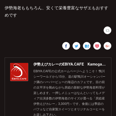
伊勢海老ももちろん、安くて栄養豊富なサザエもおすす
めです
伊勢えびカレーのEBIYA.CAFE Kamogawa 【公式】
EBIYA.CAFEの公式ホームページへようこそ！ 鴨川
シーワールドから15分、道の駅鴨川オーシャンパー
ク隣のハーバービューの海辺のカフェです。目の前
の太平洋を眺めながら房総の新鮮な伊勢海老料理が
楽しめます。一押しメニューはなんといってもメデ
ィア出演多数の伊勢海老のサイズが選べる「房総産
伊勢えびカレー」3,300円～です。食後には季節の
パフェなど自家製スイーツとオリジナルコーヒーを
お楽しみ下さい。