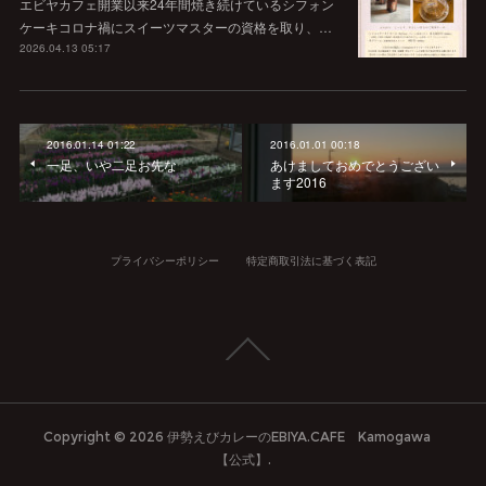
エビヤカフェ開業以来24年間焼き続けているシフォン
ケーキコロナ禍にスイーツマスターの資格を取り、…
2026.04.13 05:17
2016.01.14 01:22
2016.01.01 00:18
一足、いや二足お先な
あけましておめでとうござい
ます2016
プライバシーポリシー
特定商取引法に基づく表記
Copyright ©
2026
伊勢えびカレーのEBIYA.CAFE Kamogawa
【公式】
.