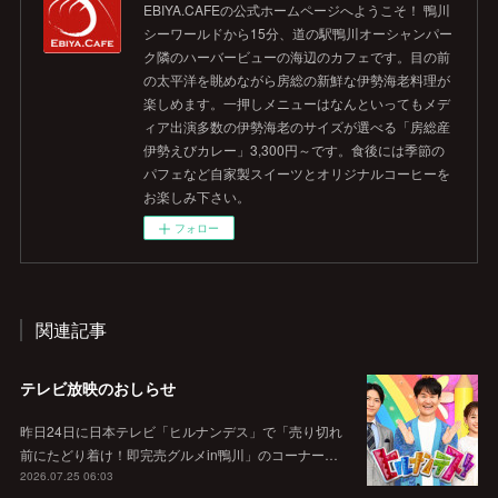
EBIYA.CAFEの公式ホームページへようこそ！ 鴨川
シーワールドから15分、道の駅鴨川オーシャンパー
ク隣のハーバービューの海辺のカフェです。目の前
の太平洋を眺めながら房総の新鮮な伊勢海老料理が
楽しめます。一押しメニューはなんといってもメデ
ィア出演多数の伊勢海老のサイズが選べる「房総産
伊勢えびカレー」3,300円～です。食後には季節の
パフェなど自家製スイーツとオリジナルコーヒーを
お楽しみ下さい。
フォロー
関連記事
テレビ放映のおしらせ
昨日24日に日本テレビ「ヒルナンデス」で「売り切れ
前にたどり着け！即完売グルメin鴨川」のコーナー…
2026.07.25 06:03