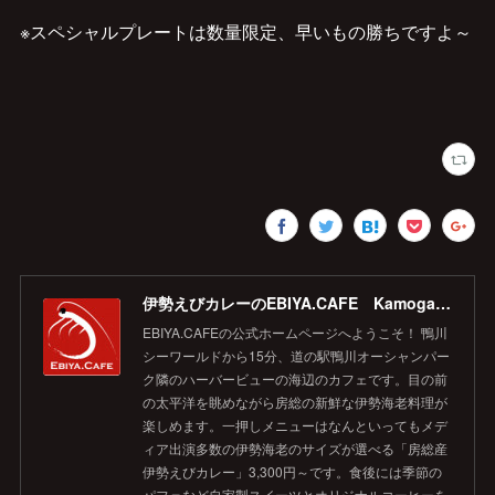
※スペシャルプレートは数量限定、早いもの勝ちですよ～
伊勢えびカレーのEBIYA.CAFE Kamogawa 【公式】
EBIYA.CAFEの公式ホームページへようこそ！ 鴨川
シーワールドから15分、道の駅鴨川オーシャンパー
ク隣のハーバービューの海辺のカフェです。目の前
の太平洋を眺めながら房総の新鮮な伊勢海老料理が
楽しめます。一押しメニューはなんといってもメデ
ィア出演多数の伊勢海老のサイズが選べる「房総産
伊勢えびカレー」3,300円～です。食後には季節の
パフェなど自家製スイーツとオリジナルコーヒーを