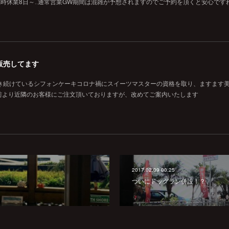
O）7日‥臨時休業8日～‥通常営業GW期間は混雑が予想されますのでご予約を頂くと安心です
販売してます
焼き続けているシフォンケーキコロナ禍にスイーツマスターの資格を取り、ますます
前より近隣のお客様にご注文頂いておりますが、改めてご案内いたします
2017.02.09 00:25
ついにドッグラン併設！？