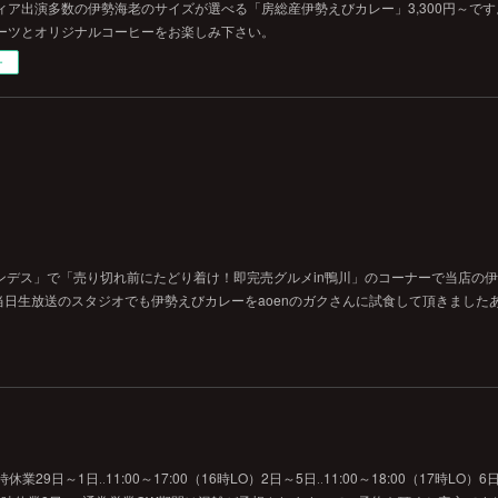
ィア出演多数の伊勢海老のサイズが選べる「房総産伊勢えびカレー」3,300円～で
ーツとオリジナルコーヒーをお楽しみ下さい。
ー
ンデス」で「売り切れ前にたどり着け！即完売グルメin鴨川」のコーナーで当店の
日生放送のスタジオでも伊勢えびカレーをaoenのガクさんに試食して頂きました
29日～1日‥11:00～17:00（16時LO）2日～5日‥11:00～18:00（17時LO）6日