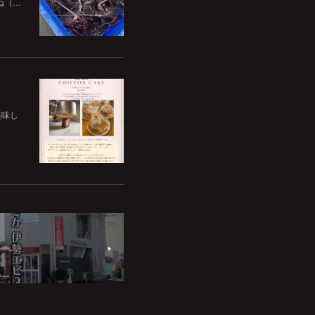
ね（…
美味し