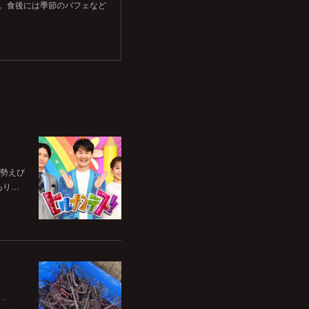
す。食後には季節のパフェなど
伊勢えび
あり…
‥