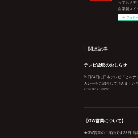
ってもメデ
自家製スイ
フォロ
関連記事
テレビ放映のおしらせ
昨日24日に日本テレビ「ヒルナ
カレーをご紹介して頂きました当
2026.07.25 06:03
【GW営業について】
★GW営業のご案内です28日‥臨時休業