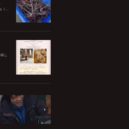
‥
ね（…
美味し