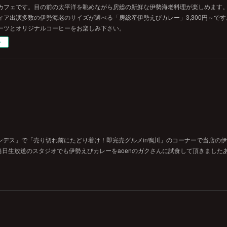
カフェです。目の前の太平洋を眺めながら房総の新鮮な伊勢海老料理が楽しめます
ィア出演多数の伊勢海老のサイズが選べる「房総産伊勢えびカレー」3,300円～で
ーツとオリジナルコーヒーをお楽しみ下さい。
ー
ンデス」で「売り切れ前にたどり着け！即完売グルメin鴨川」のコーナーで当店の
日生放送のスタジオでも伊勢えびカレーをaoenのガクさんに試食して頂きました