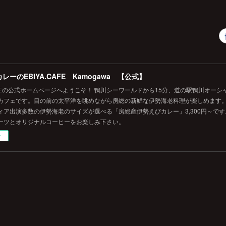
レーのEBIYA.CAFE Kamogawa 【公式】
.CAFEの公式ホームページへようこそ！ 鴨川シーワールドから15分、道の駅鴨川オー
カフェです。目の前の太平洋を眺めながら房総の新鮮な伊勢海老料理が楽しめます
ィア出演多数の伊勢海老のサイズが選べる「房総産伊勢えびカレー」3,300円～で
ーツとオリジナルコーヒーをお楽しみ下さい。
ー