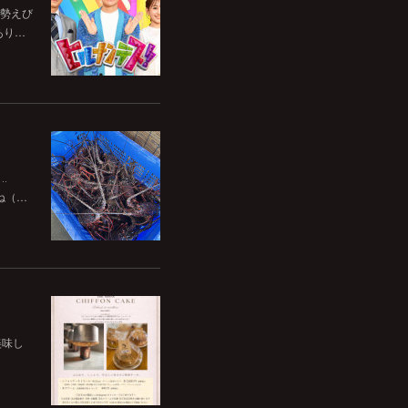
伊勢えび
あり…
‥
ね（…
美味し