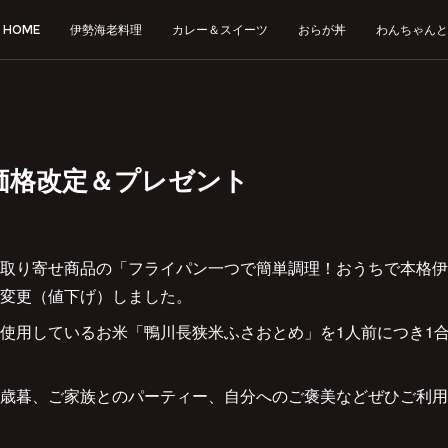
HOME
伊勢海老料理
カレー＆スイーツ
おらが丼
わんちゃんと
価格改定＆プレゼント
取り寄せ商品の「フライパン一つで簡単調理！おうちで本格伊
変更（値下げ）しました。
使用しているお米「鴨川長狭米ふさおとめ」を1人前につき1
歳暮、ご家族とのパーティー、自分へのご褒美などぜひご利用