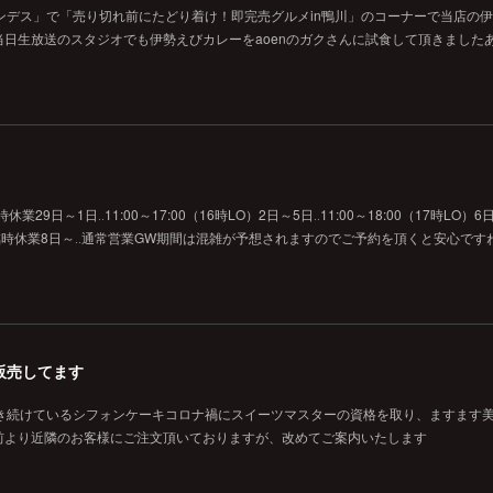
ンデス」で「売り切れ前にたどり着け！即完売グルメin鴨川」のコーナーで当店の
日生放送のスタジオでも伊勢えびカレーをaoenのガクさんに試食して頂きました
29日～1日‥11:00～17:00（16時LO）2日～5日‥11:00～18:00（17時LO）6日
O）7日‥臨時休業8日～‥通常営業GW期間は混雑が予想されますのでご予約を頂くと安心です
販売してます
焼き続けているシフォンケーキコロナ禍にスイーツマスターの資格を取り、ますます
前より近隣のお客様にご注文頂いておりますが、改めてご案内いたします