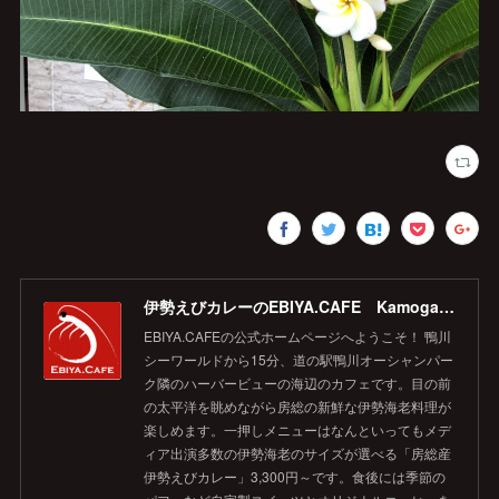
伊勢えびカレーのEBIYA.CAFE Kamogawa 【公式】
EBIYA.CAFEの公式ホームページへようこそ！ 鴨川
シーワールドから15分、道の駅鴨川オーシャンパー
ク隣のハーバービューの海辺のカフェです。目の前
の太平洋を眺めながら房総の新鮮な伊勢海老料理が
楽しめます。一押しメニューはなんといってもメデ
ィア出演多数の伊勢海老のサイズが選べる「房総産
伊勢えびカレー」3,300円～です。食後には季節の