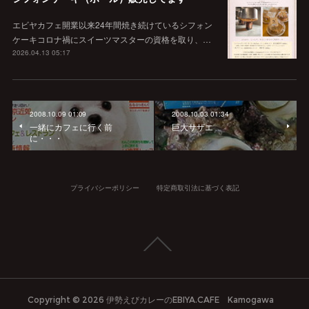
エビヤカフェ開業以来24年間焼き続けているシフォン
ケーキコロナ禍にスイーツマスターの資格を取り、…
2026.04.13 05:17
2008.10.09 01:09
2008.10.03 01:34
一緒にカフェに行く前
巨大サザエ
に・・・
プライバシーポリシー
特定商取引法に基づく表記
Copyright ©
2026
伊勢えびカレーのEBIYA.CAFE Kamogawa