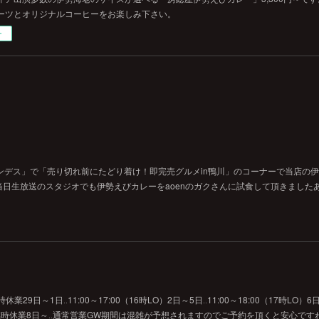
ーツとオリジナルコーヒーをお楽しみ下さい。
ー
ンデス」で「売り切れ前にたどり着け！即完売グルメin鴨川」のコーナーで当店の
日生放送のスタジオでも伊勢えびカレーをaoenのガクさんに試食して頂きました
29日～1日‥11:00～17:00（16時LO）2日～5日‥11:00～18:00（17時LO）6日
O）7日‥臨時休業8日～‥通常営業GW期間は混雑が予想されますのでご予約を頂くと安心です