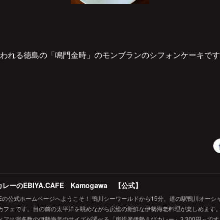
われる徳島の「鳴門金時」のモンブランのシフォンケーキです
レーのEBIYA.CAFE Kamogawa 【公式】
.CAFEの公式ホームページへようこそ！ 鴨川シーワールドから15分、道の駅鴨川オー
カフェです。目の前の太平洋を眺めながら房総の新鮮な伊勢海老料理が楽しめます
ィア出演多数の伊勢海老のサイズが選べる「房総産伊勢えびカレー」3,300円～で