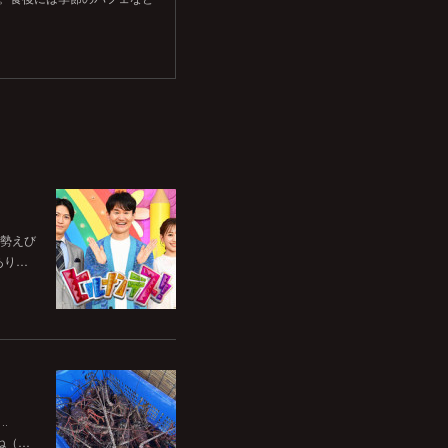
伊勢えび
あり…
‥
ね（…