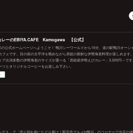
レーのEBIYA.CAFE Kamogawa 【公式】
.CAFEの公式ホームページへようこそ！ 鴨川シーワールドから15分、道の駅鴨川オー
カフェです。目の前の太平洋を眺めながら房総の新鮮な伊勢海老料理が楽しめます
ィア出演多数の伊勢海老のサイズが選べる「房総産伊勢えびカレー」3,300円～で
ーツとオリジナルコーヒーをお楽しみ下さい。
ー
ンデス」で「売り切れ前にたどり着け！即完売グルメin鴨川」のコーナーで当店の