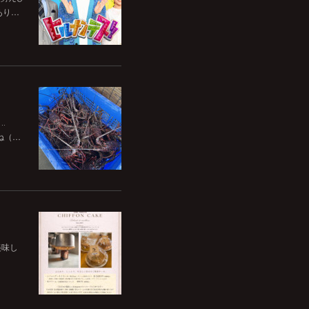
あり…
‥
ね（…
美味し