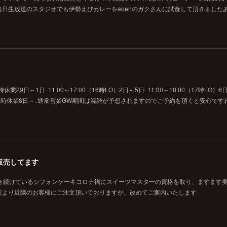
日生放送のスタジオでも伊勢えびカレーをaoenのガクさんに試食して頂きました
29日～1日‥11:00～17:00（16時LO）2日～5日‥11:00～18:00（17時LO）6日
O）7日‥臨時休業8日～‥通常営業GW期間は混雑が予想されますのでご予約を頂くと安心です
販売してます
焼き続けているシフォンケーキコロナ禍にスイーツマスターの資格を取り、ますます
前より近隣のお客様にご注文頂いておりますが、改めてご案内いたします