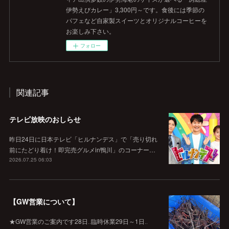
伊勢えびカレー」3,300円～です。食後には季節の
パフェなど自家製スイーツとオリジナルコーヒーを
お楽しみ下さい。
フォロー
関連記事
テレビ放映のおしらせ
昨日24日に日本テレビ「ヒルナンデス」で「売り切れ
前にたどり着け！即完売グルメin鴨川」のコーナー…
2026.07.25 06:03
【GW営業について】
★GW営業のご案内です28日‥臨時休業29日～1日‥