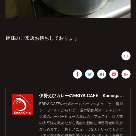
皆様のご来店お待ちしております
伊勢えびカレーのEBIYA.CAFE Kamogawa 【公式】
EBIYA.CAFEの公式ホームページへようこそ！ 鴨川
シーワールドから15分、道の駅鴨川オーシャンパー
ク隣のハーバービューの海辺のカフェです。目の前
の太平洋を眺めながら房総の新鮮な伊勢海老料理が
楽しめます。一押しメニューはなんといってもメデ
ィア出演多数の伊勢海老のサイズが選べる「房総産