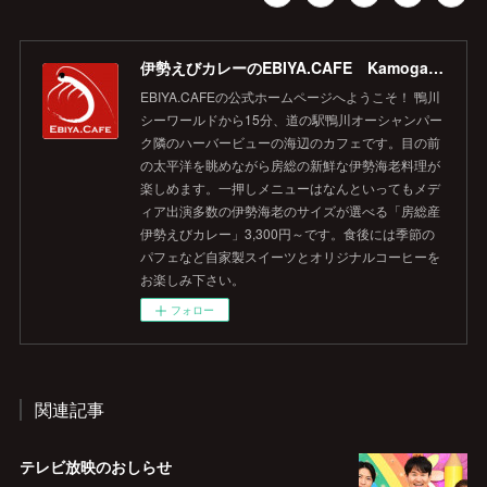
伊勢えびカレーのEBIYA.CAFE Kamogawa 【公式】
EBIYA.CAFEの公式ホームページへようこそ！ 鴨川
シーワールドから15分、道の駅鴨川オーシャンパー
ク隣のハーバービューの海辺のカフェです。目の前
の太平洋を眺めながら房総の新鮮な伊勢海老料理が
楽しめます。一押しメニューはなんといってもメデ
ィア出演多数の伊勢海老のサイズが選べる「房総産
伊勢えびカレー」3,300円～です。食後には季節の
パフェなど自家製スイーツとオリジナルコーヒーを
お楽しみ下さい。
フォロー
関連記事
テレビ放映のおしらせ